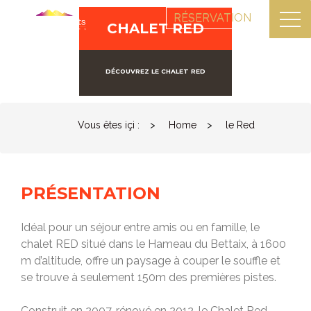
RÉSERVATION
CHALET RED
DÉCOUVREZ LE CHALET RED
Vous êtes içi :
>
Home
>
le Red
PRÉSENTATION
Idéal pour un séjour entre amis ou en famille, le
chalet RED situé dans le Hameau du Bettaix, à 1600
m d’altitude, offre un paysage à couper le souffle et
se trouve à seulement 150m des premières pistes.
Construit en 2007, rénové en 2012, le Chalet Red