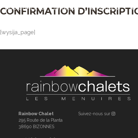
le Yellow
le Rainbow
le
NOS CHALETS
CONFIRMATION D’INSCRIPTI
[wysija_page]
Rainbow Chalet
Suivez-nous sur
295 Route de la Planta
38690 BIZONNES